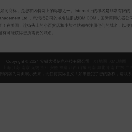
et域名如同商标，是您在因特网上的标志之一。Internet上的域名是非常有限的
ss Management Ltd.，您想把公司的域名注册成IBM.COM，国际
了！在美国，连街头上的小百货店和小加油站都在注册他们的域名，以便
越有可能获得您所需要的域名。
Copyright © 2024 安徽大漠信息科技有限公司
TXT地图
XML地图
江
上海
江苏
南京
无锡
浙江
安徽
福建
江西
山东
河南
湖北
湖南
广东
广
部内容为网页演示效果，无任何实际意义！如果侵犯了您的版权，请联系