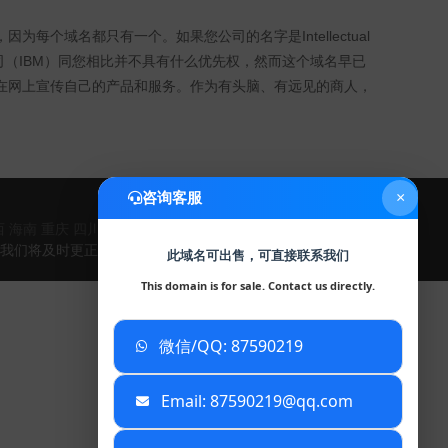
，因为每个域名都只有一个。如果您公司的名字是Intellectual
商用机器公司（IBM）同您相比并不具有什么优先权，然而这个域名早已
在网上宣传自己的产品和服务。作为有头脑、有远见的商人，
咨询客服
×
西
海南
重庆
四川
贵州
云南
西藏
陕西
甘肃
青海
宁夏
新疆
我们将及时更正和删除！
此域名可出售，可直接联系我们
This domain is for sale. Contact us directly.
微信/QQ: 87590219
已复制到剪贴板
Email: 87590219@qq.com