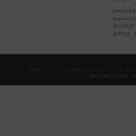
Intern
Busine
被它抢到手
越早行动，
城市列表：
北京
天津
河北
山西
内蒙古
辽宁
吉林
黑龙
本站为域名停放页面，全