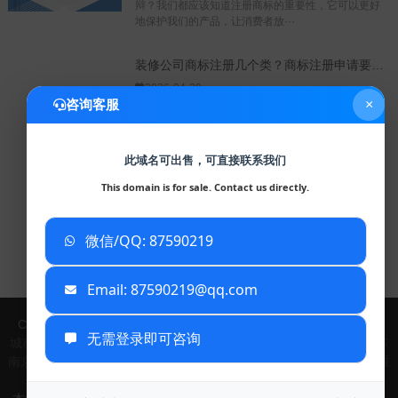
辩？我们都应该知道注册商标的重要性，它可以更好
地保护我们的产品，让消费者放···
装修公司商标注册几个类？商标注册申请要多久？
2026-04-29
咨询客服
×
装修公司商标注册几个类？商标注册申请要多
久？不管是哪个行业注册商标，在进行商标注册前需
要分析商标注册类别，这是一项比···
此域名可出售，可直接联系我们
This domain is for sale. Contact us directly.
微信/QQ: 87590219
查看更多资讯
已复制到剪贴板
Email: 87590219@qq.com
Copyright © 2024 安徽大漠信息科技有限公司
TXT地图
XML地图
无需登录即可咨询
城市列表：
北京
天津
河北
山西
内蒙古
辽宁
吉林
黑龙江
上海
江苏
南京
无锡
浙江
安徽
福建
江西
山东
河南
湖北
湖南
广东
广西
海南
重
庆
四川
贵州
云南
西藏
陕西
甘肃
青海
宁夏
新疆