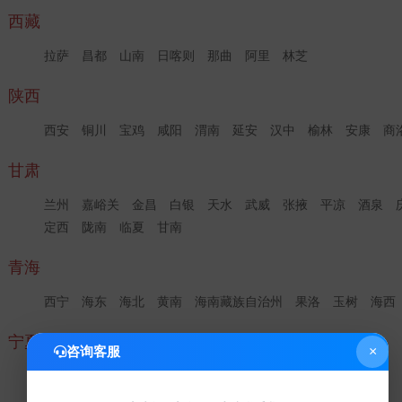
西藏
拉萨
昌都
山南
日喀则
那曲
阿里
林芝
陕西
西安
铜川
宝鸡
咸阳
渭南
延安
汉中
榆林
安康
商
甘肃
兰州
嘉峪关
金昌
白银
天水
武威
张掖
平凉
酒泉
定西
陇南
临夏
甘南
青海
西宁
海东
海北
黄南
海南藏族自治州
果洛
玉树
海西
宁夏
咨询客服
×
银川
石嘴山
吴忠
固原
中卫