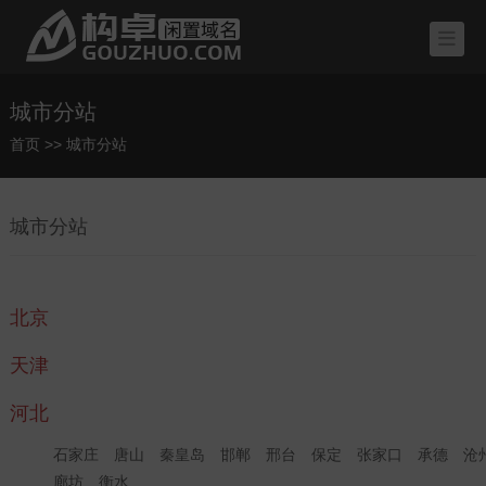
城市分站
首页
>>
城市分站
城市分站
北京
天津
河北
石家庄
唐山
秦皇岛
邯郸
邢台
保定
张家口
承德
沧
廊坊
衡水