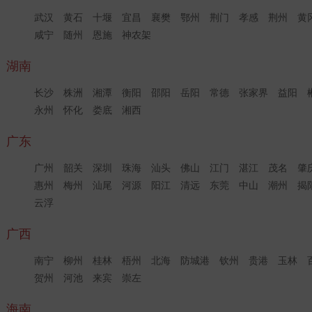
武汉
黄石
十堰
宜昌
襄樊
鄂州
荆门
孝感
荆州
黄
咸宁
随州
恩施
神农架
湖南
长沙
株洲
湘潭
衡阳
邵阳
岳阳
常德
张家界
益阳
永州
怀化
娄底
湘西
广东
广州
韶关
深圳
珠海
汕头
佛山
江门
湛江
茂名
肇
惠州
梅州
汕尾
河源
阳江
清远
东莞
中山
潮州
揭
云浮
广西
南宁
柳州
桂林
梧州
北海
防城港
钦州
贵港
玉林
贺州
河池
来宾
崇左
海南