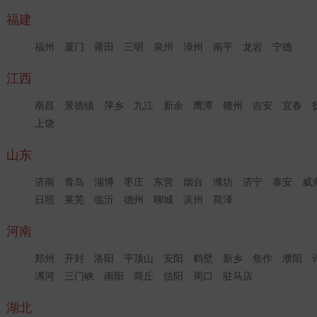
福建
福州
厦门
莆田
三明
泉州
漳州
南平
龙岩
宁德
江西
南昌
景德镇
萍乡
九江
新余
鹰潭
赣州
吉安
宜春
上饶
山东
济南
青岛
淄博
枣庄
东营
烟台
潍坊
济宁
泰安
威
日照
莱芜
临沂
德州
聊城
滨州
荷泽
河南
郑州
开封
洛阳
平顶山
安阳
鹤壁
新乡
焦作
濮阳
漯河
三门峡
南阳
商丘
信阳
周口
驻马店
湖北