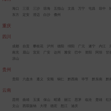
海口
三亚
三沙
琼海
五指山
文昌
万宁
屯昌
琼中
东方
定安
澄迈
白沙
儋州
重庆
四川
成都
自贡
攀枝花
泸州
德阳
绵阳
广元
遂宁
内江
南充
眉山
宜宾
广安
达州
雅安
巴中
资阳
阿坝
甘
凉山
贵州
贵阳
六盘水
遵义
安顺
铜仁
黔西南
毕节
黔东南
黔
云南
昆明
曲靖
玉溪
保山
昭通
丽江
思茅
临沧
楚雄
红
文山
西双版纳
大理
德宏
怒江
迪庆