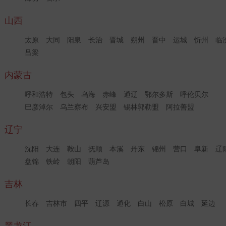
山西
太原
大同
阳泉
长治
晋城
朔州
晋中
运城
忻州
临
吕梁
内蒙古
呼和浩特
包头
乌海
赤峰
通辽
鄂尔多斯
呼伦贝尔
巴彦淖尔
乌兰察布
兴安盟
锡林郭勒盟
阿拉善盟
辽宁
沈阳
大连
鞍山
抚顺
本溪
丹东
锦州
营口
阜新
辽
盘锦
铁岭
朝阳
葫芦岛
吉林
长春
吉林市
四平
辽源
通化
白山
松原
白城
延边