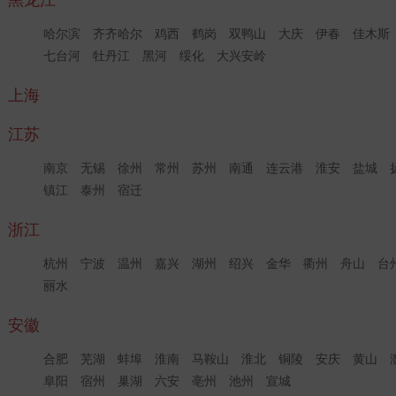
黑龙江
哈尔滨
齐齐哈尔
鸡西
鹤岗
双鸭山
大庆
伊春
佳木斯
七台河
牡丹江
黑河
绥化
大兴安岭
上海
江苏
南京
无锡
徐州
常州
苏州
南通
连云港
淮安
盐城
镇江
泰州
宿迁
浙江
杭州
宁波
温州
嘉兴
湖州
绍兴
金华
衢州
舟山
台
丽水
安徽
合肥
芜湖
蚌埠
淮南
马鞍山
淮北
铜陵
安庆
黄山
阜阳
宿州
巢湖
六安
亳州
池州
宣城