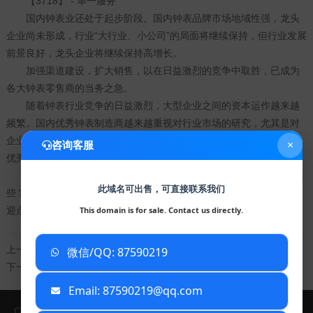
【3718】 - 单一服务
国内钟表业还处于起步阶段。国内钟表品牌市场地域性强，龙头
企业尚未形成，行业“大行业、小公司”的局面将继续保持，但行业发展
前景良好，龙头企业将继续保持高增长。
加强渠道建设，扩大销售，以在日益激烈的竞争中取胜，已成为
各大钟表零售商的当务之急。
随着钟表行业竞争的日益激烈，大型企业之间的资本运作越来越
频繁。国内优秀钟表制造商越来越重视对行业市场的研究，尤其是对
企业发展环境和客户需求趋势的深入研究。正因为如此，一大批国内
咨询客服
×
优秀的钟表品牌迅速崛起，并逐渐成为钟表行业的领头羊！
构卓知产温馨提示：以上就是关于“钟表行业
商标注册
的类别有哪
此域名可出售，可直接联系我们
些？怎么选择？”的相关介绍，如果您对
商标注册申请
还存在疑问，欢
迎点击构卓知产的顾问进行咨询，他们会给您详细的解答。
This domain is for sale. Contact us directly.
上一篇：
商标申请书如何填写？（二）
微信/QQ: 87590219
已复制到剪贴板
下一篇：
个人如何申请注册商标？个人注册商标怎么办理？
Email: 87590219@qq.com
Copyright © 2024 安徽大漠信息科技有限公司
TXT地图
XML地图